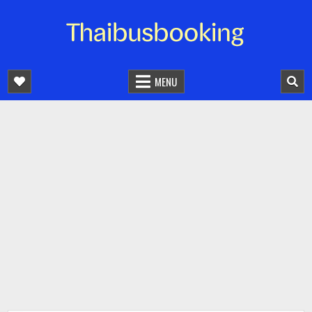
จองตั๋วรถออนไลน์ 24 ชั่วโมง
รถทัวร์ รถมินิบัส รถตู้
MENU