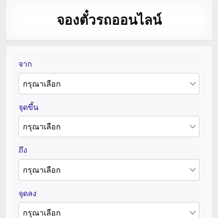
จองตั๋วรถออนไลน์