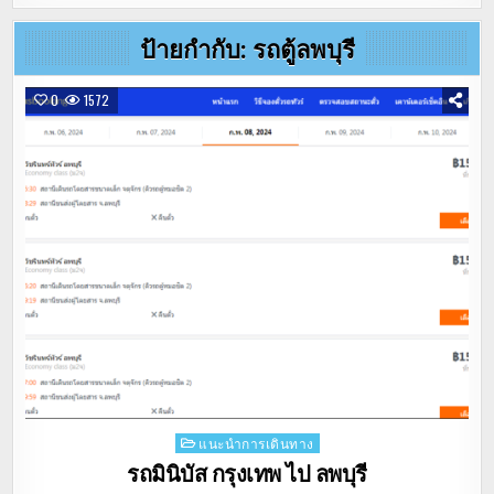
ป้ายกำกับ:
รถตู้ลพบุรี
0
1572
Posted
แนะนำการเดินทาง
in
รถมินิบัส กรุงเทพ ไป ลพบุรี