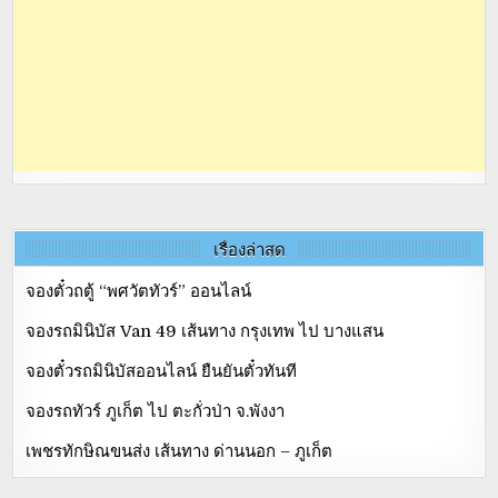
เรื่องล่าสุด
จองตั๋วถตู้ “พศวัตทัวร์” ออนไลน์
จองรถมินิบัส Van 49 เส้นทาง กรุงเทพ ไป บางแสน
จองตั๋วรถมินิบัสออนไลน์ ยืนยันตั๋วทันที
จองรถทัวร์ ภูเก็ต ไป ตะกั่วป่า จ.พังงา
เพชรทักษิณขนส่ง เส้นทาง ด่านนอก – ภูเก็ต