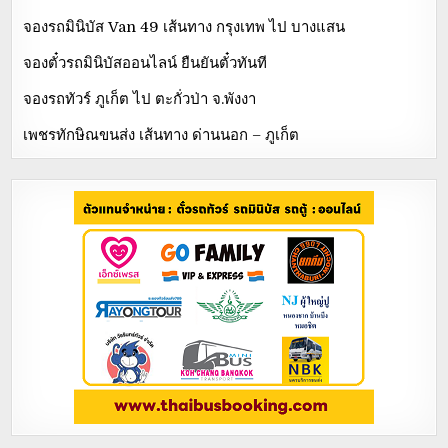
จองรถมินิบัส Van 49 เส้นทาง กรุงเทพ ไป บางแสน
จองตั๋วรถมินิบัสออนไลน์ ยืนยันตั๋วทันที
จองรถทัวร์ ภูเก็ต ไป ตะกั่วป่า จ.พังงา
เพชรทักษิณขนส่ง เส้นทาง ด่านนอก – ภูเก็ต