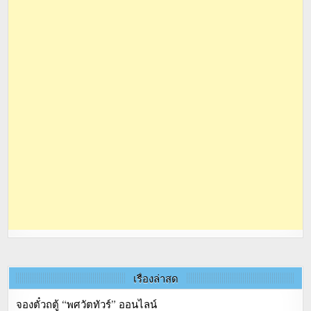
เรื่องล่าสุด
จองตั๋วถตู้ “พศวัตทัวร์” ออนไลน์