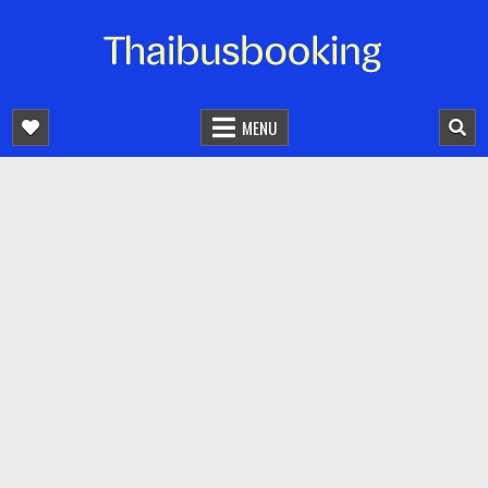
จองตั๋วรถออนไลน์ 24 ชั่วโมง
รถทัวร์ รถมินิบัส รถตู้
MENU