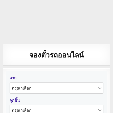
จองตั๋วรถออนไลน์