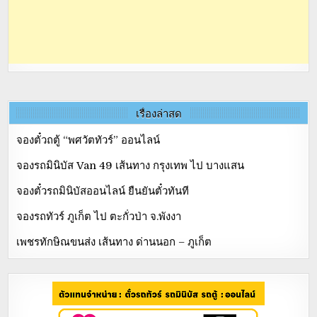
เรื่องล่าสุด
จองตั๋วถตู้ “พศวัตทัวร์” ออนไลน์
จองรถมินิบัส Van 49 เส้นทาง กรุงเทพ ไป บางแสน
จองตั๋วรถมินิบัสออนไลน์ ยืนยันตั๋วทันที
จองรถทัวร์ ภูเก็ต ไป ตะกั่วป่า จ.พังงา
เพชรทักษิณขนส่ง เส้นทาง ด่านนอก – ภูเก็ต