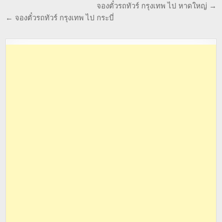
จองตั๋วรถทัวร์ กรุงเทพ ไป หาดใหญ่ →
← จองตั๋วรถทัวร์ กรุงเทพ ไป กระบี่