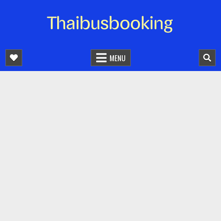
จองตั๋วรถออนไลน์ 24 ชั่วโมง
รถทัวร์ รถมินิบัส รถตู้
MENU