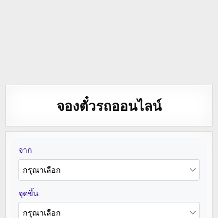
จองตั๋วรถออนไลน์