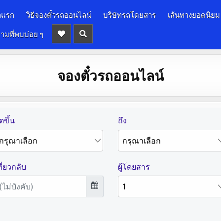
าแรก
วิธีจองตั๋วรถออนไลน์
บริษัทรถโดยสาร
เส้นทางยอดนิยม
ามที่พบบ่อย ๆ
จองตั๋วรถออนไลน์