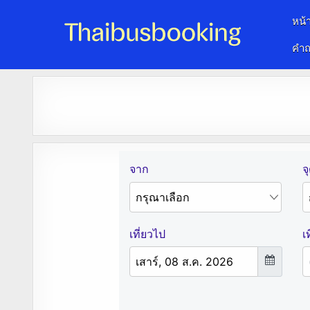
หน้
คำถ
จองตั๋วรถออนไลน์ 24 ชั่วโมง
รถทัวร์ รถมินิบัส รถตู้