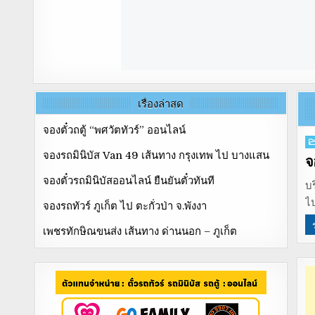
เรื่องล่าสุด
จองตั๋วถตู้ “พศวัตทัวร์” ออนไลน์
P
จองรถมินิบัส Van 49 เส้นทาง กรุงเทพ ไป บางแสน
in
จ
จองตั๋วรถมินิบัสออนไลน์ ยืนยันตั๋วทันที
บร
ไป
จองรถทัวร์ ภูเก็ต ไป ตะกั่วป่า จ.พังงา
เพชรทักษิณขนส่ง เส้นทาง ด่านนอก – ภูเก็ต