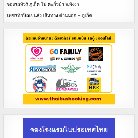
จองรถทัวร์ ภูเก็ต ไป ตะกั่วป่า จ.พังงา
เพชรทักษิณขนส่ง เส้นทาง ด่านนอก – ภูเก็ต