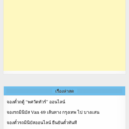
เรื่องล่าสุด
จองตั๋วถตู้ “พศวัตทัวร์” ออนไลน์
จองรถมินิบัส Van 49 เส้นทาง กรุงเทพ ไป บางแสน
จองตั๋วรถมินิบัสออนไลน์ ยืนยันตั๋วทันที