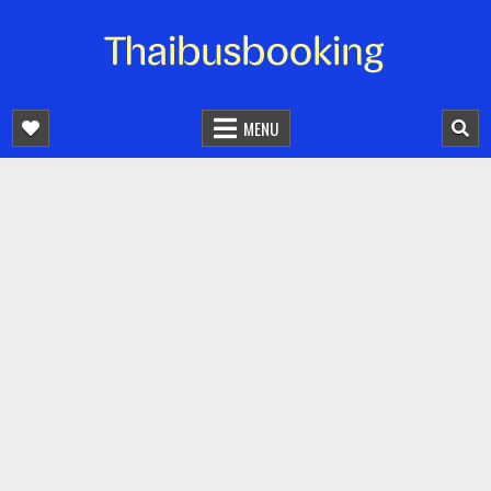
จองตั๋วรถออนไลน์ 24 ชั่วโมง
รถทัวร์ รถมินิบัส รถตู้
MENU