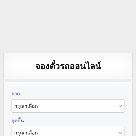
จองตั๋วรถออนไลน์