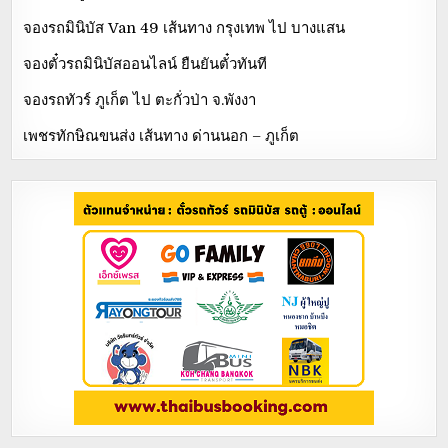
จองรถมินิบัส Van 49 เส้นทาง กรุงเทพ ไป บางแสน
จองตั๋วรถมินิบัสออนไลน์ ยืนยันตั๋วทันที
จองรถทัวร์ ภูเก็ต ไป ตะกั่วป่า จ.พังงา
เพชรทักษิณขนส่ง เส้นทาง ด่านนอก – ภูเก็ต