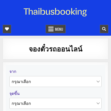
จองตั๋วรถออนไลน์ 24 ชั่วโมง
รถทัวร์ รถมินิบัส รถตู้
MENU
จองตั๋วรถออนไลน์