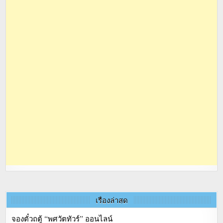
เรื่องล่าสุด
จองตั๋วถตู้ “พศวัตทัวร์” ออนไลน์