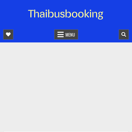
จองตั๋วรถออนไลน์ 24 ชั่วโมง
รถทัวร์ รถมินิบัส รถตู้
MENU