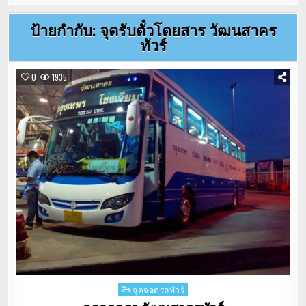
ป้ายกำกับ:
จุดรับตั๋วโดยสาร วัฒนสาคร
ทัวร์
0
1935
Posted
จุดจอดรถทัวร์
in