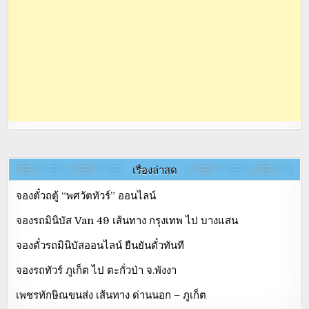
เรื่องล่าสุด
จองตั๋วถตู้ “พศวัตทัวร์” ออนไลน์
จองรถมินิบัส Van 49 เส้นทาง กรุงเทพ ไป บางแสน
จองตั๋วรถมินิบัสออนไลน์ ยืนยันตั๋วทันที
จองรถทัวร์ ภูเก็ต ไป ตะกั่วป่า จ.พังงา
เพชรทักษิณขนส่ง เส้นทาง ด่านนอก – ภูเก็ต