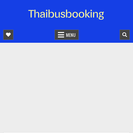
จองตั๋วรถออนไลน์ 24 ชั่วโมง
รถทัวร์ รถมินิบัส รถตู้
MENU