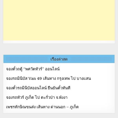
เรื่องล่าสุด
จองตั๋วถตู้ “พศวัตทัวร์” ออนไลน์
จองรถมินิบัส Van 49 เส้นทาง กรุงเทพ ไป บางแสน
จองตั๋วรถมินิบัสออนไลน์ ยืนยันตั๋วทันที
จองรถทัวร์ ภูเก็ต ไป ตะกั่วป่า จ.พังงา
เพชรทักษิณขนส่ง เส้นทาง ด่านนอก – ภูเก็ต