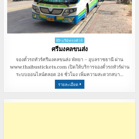
Posted
บริษัทรถทัวร์
in
ศรีมงคลขนส่ง
จองตั๋วรถทัวร์ศรีมงคลขนส่ง พัทยา – อุบลราชธานี ผ่าน
www.thaibustickets.com เปิดให้บริการจองตั๋วรถทัวร์ผ่าน
ระบบออนไลน์ตลอด 24 ชั่วโมง เพิ่มความสะดวกสบา…
รายละเอียด