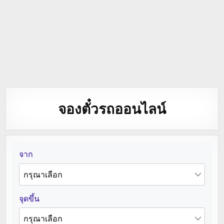
จองตั๋วรถออนไลน์