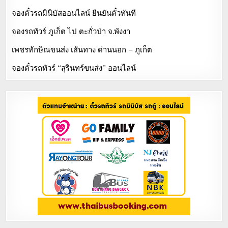
จองตั๋วรถมินิบัสออนไลน์ ยืนยันตั๋วทันที
จองรถทัวร์ ภูเก็ต ไป ตะกั่วป่า จ.พังงา
เพชรทักษิณขนส่ง เส้นทาง ด่านนอก – ภูเก็ต
จองตั๋วรถทัวร์ “สุรินทร์ขนส่ง” ออนไลน์