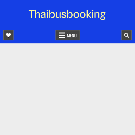
จองตั๋วรถออนไลน์ 24 ชั่วโมง
รถทัวร์ รถมินิบัส รถตู้
MENU