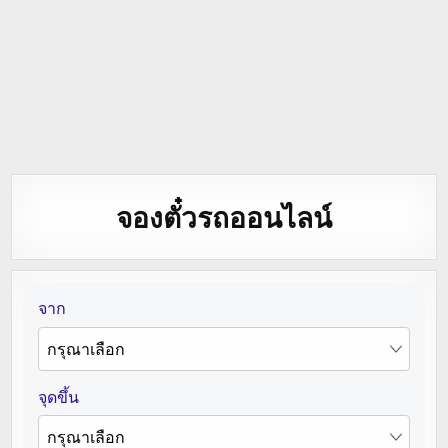
จองตั๋วรถออนไลน์