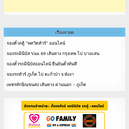
เรื่องล่าสุด
จองตั๋วถตู้ “พศวัตทัวร์” ออนไลน์
จองรถมินิบัส Van 49 เส้นทาง กรุงเทพ ไป บางแสน
จองตั๋วรถมินิบัสออนไลน์ ยืนยันตั๋วทันที
จองรถทัวร์ ภูเก็ต ไป ตะกั่วป่า จ.พังงา
เพชรทักษิณขนส่ง เส้นทาง ด่านนอก – ภูเก็ต