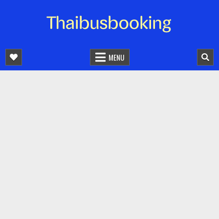
จองตั๋วรถออนไลน์ 24 ชั่วโมง
รถทัวร์ รถมินิบัส รถตู้
MENU