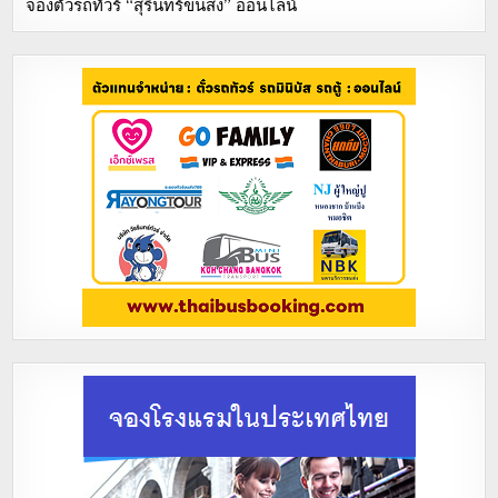
จองตั๋วรถทัวร์ “สุรินทร์ขนส่ง” ออนไลน์