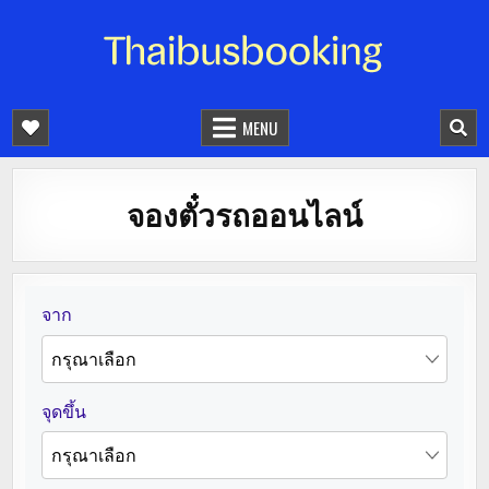
จองตั๋วรถออนไลน์ 24 ชั่วโมง
รถทัวร์ รถมินิบัส รถตู้
MENU
จองตั๋วรถออนไลน์