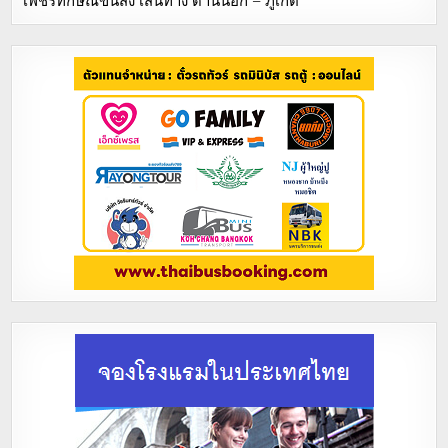
เพชรทักษิณขนส่ง เส้นทาง ด่านนอก – ภูเก็ต