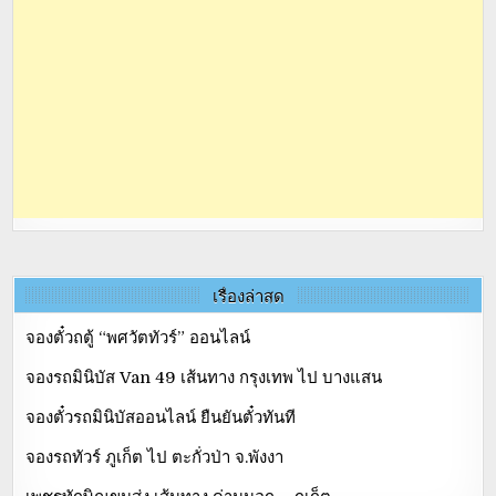
เรื่องล่าสุด
จองตั๋วถตู้ “พศวัตทัวร์” ออนไลน์
จองรถมินิบัส Van 49 เส้นทาง กรุงเทพ ไป บางแสน
จองตั๋วรถมินิบัสออนไลน์ ยืนยันตั๋วทันที
จองรถทัวร์ ภูเก็ต ไป ตะกั่วป่า จ.พังงา