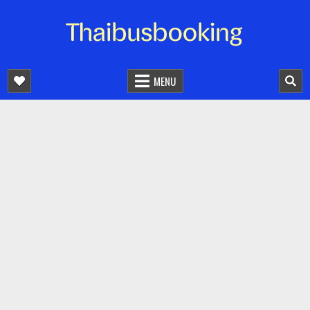
จองตั๋วรถออนไลน์ 24 ชั่วโมง
รถทัวร์ รถมินิบัส รถตู้
MENU