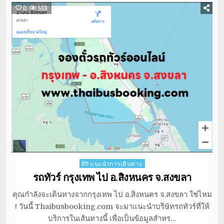
0
508
Posted
แนะนำการเดินทาง
in
รถทัวร์ กรุงเทพ ไป อ.สิงหนคร จ.สงขลา
คุณกำลังจะเดินทางจากกรุงเทพ ไป อ.สิงหนคร จ.สงขลา ใช่ไหม
! วันนี้ Thaibusbooking.com จะมาแนะนำบริษัทรถทัวร์ที่ให้
บริการในเส้นทางนี้ เพื่อเป็นข้อมูลสำหร…