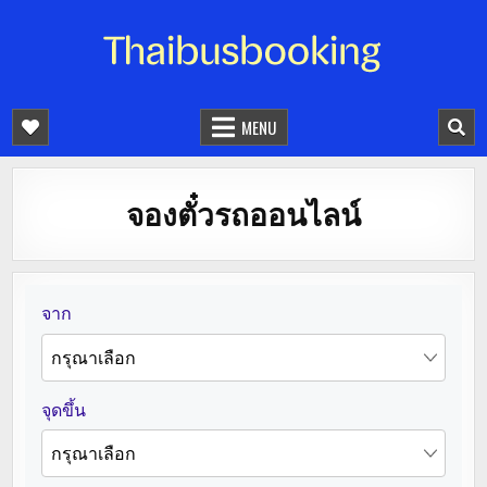
จองตั๋วรถออนไลน์ 24 ชั่วโมง
รถทัวร์ รถมินิบัส รถตู้
MENU
จองตั๋วรถออนไลน์