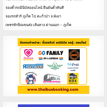
จองตั๋วรถมินิบัสออนไลน์ ยืนยันตั๋วทันที
จองรถทัวร์ ภูเก็ต ไป ตะกั่วป่า จ.พังงา
เพชรทักษิณขนส่ง เส้นทาง ด่านนอก – ภูเก็ต