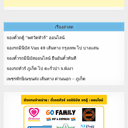
เรื่องล่าสุด
จองตั๋วถตู้ “พศวัตทัวร์” ออนไลน์
จองรถมินิบัส Van 49 เส้นทาง กรุงเทพ ไป บางแสน
จองตั๋วรถมินิบัสออนไลน์ ยืนยันตั๋วทันที
จองรถทัวร์ ภูเก็ต ไป ตะกั่วป่า จ.พังงา
เพชรทักษิณขนส่ง เส้นทาง ด่านนอก – ภูเก็ต