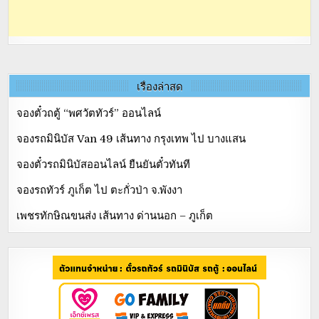
เรื่องล่าสุด
จองตั๋วถตู้ “พศวัตทัวร์” ออนไลน์
จองรถมินิบัส Van 49 เส้นทาง กรุงเทพ ไป บางแสน
จองตั๋วรถมินิบัสออนไลน์ ยืนยันตั๋วทันที
จองรถทัวร์ ภูเก็ต ไป ตะกั่วป่า จ.พังงา
เพชรทักษิณขนส่ง เส้นทาง ด่านนอก – ภูเก็ต