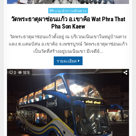
Posted
แนะนำการเดินทาง
in
วัดพระธาตุผาซ่อนแก้ว อ.เขาค้อ Wat Phra That
Pha Son Kaew
วัดพระธาตุผาซ่อนแก้วตั้งอยู่ ณ บริเวณเนินเขาในหมู่บ้านทาง
แดง ต.แคมป์สน อ.เขาค้อ จ.เพชรบูรณ์ วัดพระธาตุผาซ่อนแก้ว
เป็นวัดที่สร้างอยู่บนเนินเขา มีเจดีย์…
รายละเอียด
0
1876