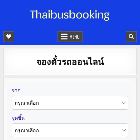
จองตั๋วรถออนไลน์ 24 ชั่วโมง
รถทัวร์ รถมินิบัส รถตู้
MENU
จองตั๋วรถออนไลน์