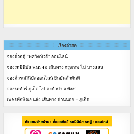
เรื่องล่าสุด
จองตั๋วถตู้ “พศวัตทัวร์” ออนไลน์
จองรถมินิบัส Van 49 เส้นทาง กรุงเทพ ไป บางแสน
จองตั๋วรถมินิบัสออนไลน์ ยืนยันตั๋วทันที
จองรถทัวร์ ภูเก็ต ไป ตะกั่วป่า จ.พังงา
เพชรทักษิณขนส่ง เส้นทาง ด่านนอก – ภูเก็ต