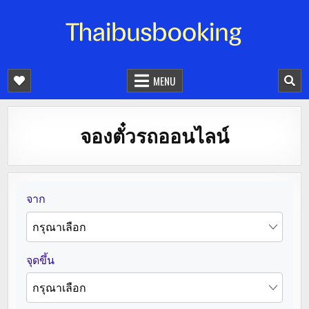
จองตั๋วรถออนไลน์ 24 ชั่วโมง
รถทัวร์ รถมินิบัส รถตู้
MENU
จองตั๋วรถออนไลน์