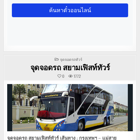
POSTED
จุดจอดรถทัวร์
IN
จุดจอดรถ สยามเฟิสท์ทัวร์
0
1772
จุดจอดรถ
สยามเฟิสท์ทัวร์
เส้นทาง : กรุงเทพฯ – แม่สาย