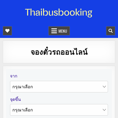
จองตั๋วรถออนไลน์ 24 ชั่วโมง
รถทัวร์ รถมินิบัส รถตู้
MENU
จองตั๋วรถออนไลน์