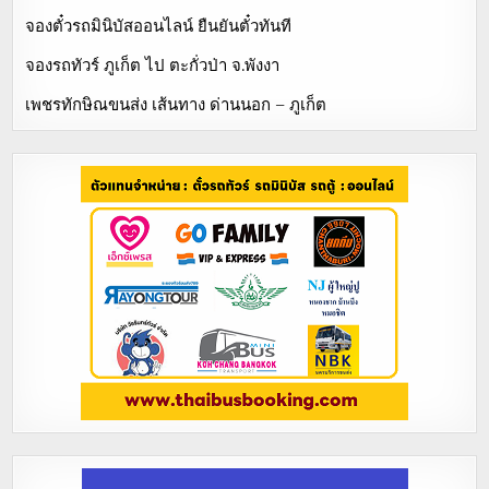
จองตั๋วรถมินิบัสออนไลน์ ยืนยันตั๋วทันที
จองรถทัวร์ ภูเก็ต ไป ตะกั่วป่า จ.พังงา
เพชรทักษิณขนส่ง เส้นทาง ด่านนอก – ภูเก็ต