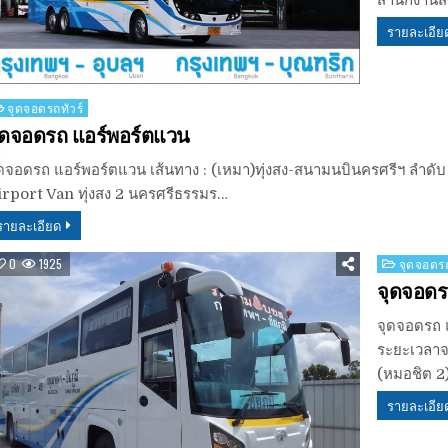
สำนักงานสม
รายละเอีย
osted
จุดจอดรถทัวร์
ุดจอดรถ แอร์พอร์ตแวน
ุดจอดรถ แอร์พอร์ตแวน เส้นทาง : (เหมา)ทุ่งสง-สนามนบินครศรีฯ ลำดับ
irport Van ทุ่งสง 2 นครศรีธรรมร…
รายละเอียด
Posted
0
1925
จุดจอดรถ
in
จุดจอดรถ
จุดจอดรถ แอ
ระยะเวลาจ
(หมอชิต 2)
รายละเอีย