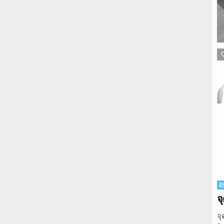
P
in
จ
จุ