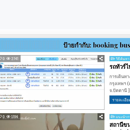
ป้ายกำกับ:
booking bus 
Posted
0
2741
วิธีค้นหา
in
รถทัวร์ไ
การเดินทา
กรุงเทพฯ (
จ.ปัตตานี
รายละเอีย
Posted
0
1784
แนะนำกา
in
สถานีขนส