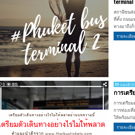
terminal 
สถานีขนส่ง
ที่ตั้ง ถนน
ทางมาถึงก
รายละเอีย
Posted
0
1815
แนะนำกา
in
การเตรี
การเตรียมต
การท่องเที
ให้พร้อมก
รายละเอีย