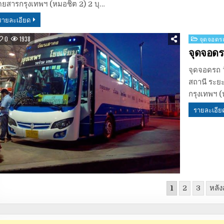
ดยสารกรุงเทพฯ (หมอชิต 2) 2 บุ…
รายละเอียด
Posted
0
1938
จุดจอดรถ
in
จุดจอดร
จุดจอดรถ ว
สถานี ระย
กรุงเทพฯ (
รายละเอีย
1
2
3
หลัง