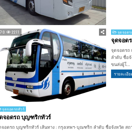
Posted
0
2277
จุดจอดรถ
in
จุดจอดร
จุดจอดรถ แ
ลำดับ ชื่อ
ขนส่งผู้โ…
รายละเอีย
osted
จุดจอดรถทัวร์
ุดจอดรถ บุญฑริกทัวร์
ดจอดรถ บุญฑริกทัวร์ เส้นทาง : กรุงเทพฯ-บุณฑริก ลำดับ ชื่อจังหวัด 