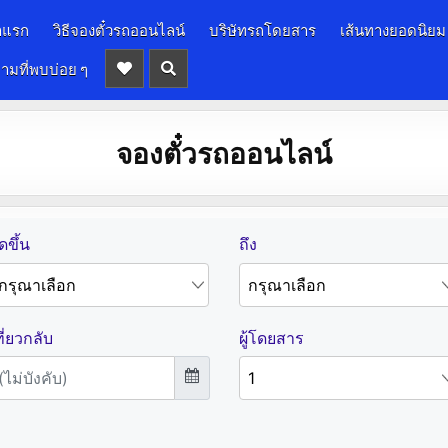
าแรก
วิธีจองตั๋วรถออนไลน์
บริษัทรถโดยสาร
เส้นทางยอดนิยม
ามที่พบบ่อย ๆ
จองตั๋วรถออนไลน์