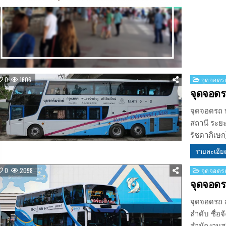
Posted
0
1606
จุดจอดรถ
in
จุดจอดร
จุดจอดรถ บ
สถานี ระย
รัชดาภิเษก
รายละเอีย
Posted
0
2098
จุดจอดรถ
in
จุดจอดรถ
จุดจอดรถ ส
ลำดับ ชื่อ