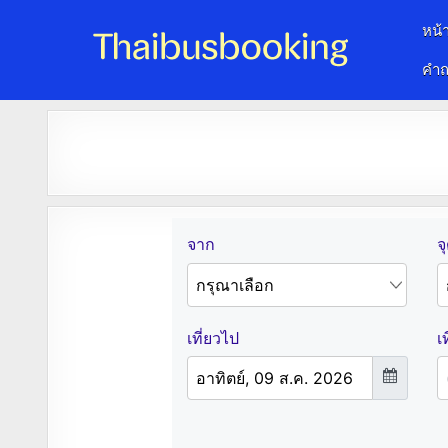
หน้
คำถ
จองตั๋วรถออนไลน์ 24 ชั่วโมง
รถทัวร์ รถมินิบัส รถตู้