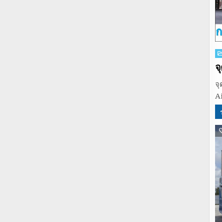
P
in
จ
จ
A