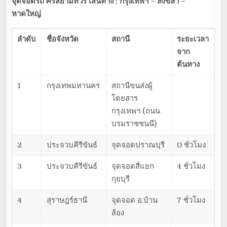
จุดจอดรถ ศรีสยามทัวร์ เส้นทาง : กรุงเทพฯ – สงขลา –
หาดใหญ่
ลำดับ
ชื่อจังหวัด
สถานี
ระยะเวลา
จาก
ต้นทาง
1
กรุงเทพมหานคร
สถานีขนส่งผู้
โดยสาร
กรุงเทพฯ (ถนน
บรมราชชนนี)
2
ประจวบคีรีขันธ์
จุดจอดปราณบุรี
0 ชั่วโมง
3
ประจวบคีรีขันธ์
จุดจอดสี่แยก
4 ชั่วโมง
กุยบุรี
4
สุราษฎร์ธานี
จุดจอด อ.บ้าน
7 ชั่วโมง
ส้อง