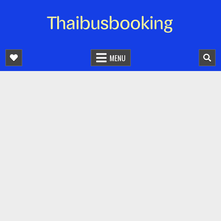
จองตั๋วรถออนไลน์ 24 ชั่วโมง
รถทัวร์ รถมินิบัส รถตู้
MENU