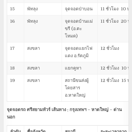
15
พัทลุง
จุดจอดป่าบอน
11 ชั่วโมง 10 นา
16
พัทลุง
จุดจอดบ้านแม่
11 ชั่วโมง 20 นา
ขรี (อ.ตะ
โหมด)
17
สงขลา
จุดจอดแยกไฟ
12 ชั่วโมง
แดง อ.รัตภูมิ
18
สงขลา
แยกคูหา
12 ชั่วโมง 10 นา
19
สงขลา
สถานีขนส่งผู้
12 ชั่วโมง 15 นา
โดยสาร
อ.หาดใหญ่
จุดจอดรถ ศรีสยามทัวร์ เส้นทาง : กรุงเทพฯ – หาดใหญ่ – ด่าน
นอก
ลำดับ
ชื่อจังหวัด
สถานี
ระยะเวลาจาก