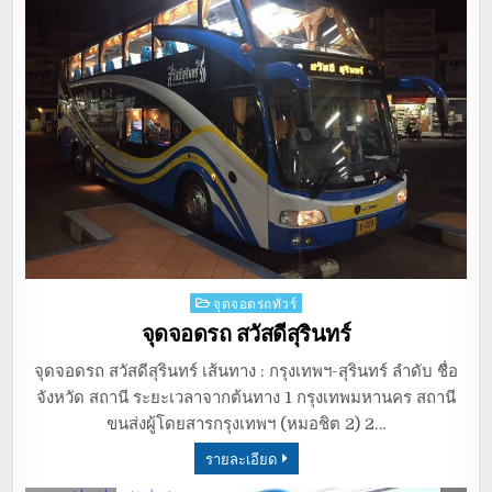
Posted
จุดจอดรถทัวร์
in
จุดจอดรถ สวัสดีสุรินทร์
จุดจอดรถ สวัสดีสุรินทร์ เส้นทาง : กรุงเทพฯ-สุรินทร์ ลำดับ ชื่อ
จังหวัด สถานี ระยะเวลาจากต้นทาง 1 กรุงเทพมหานคร สถานี
ขนส่งผู้โดยสารกรุงเทพฯ (หมอชิต 2) 2…
รายละเอียด