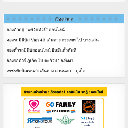
เรื่องล่าสุด
จองตั๋วถตู้ “พศวัตทัวร์” ออนไลน์
จองรถมินิบัส Van 49 เส้นทาง กรุงเทพ ไป บางแสน
จองตั๋วรถมินิบัสออนไลน์ ยืนยันตั๋วทันที
จองรถทัวร์ ภูเก็ต ไป ตะกั่วป่า จ.พังงา
เพชรทักษิณขนส่ง เส้นทาง ด่านนอก – ภูเก็ต