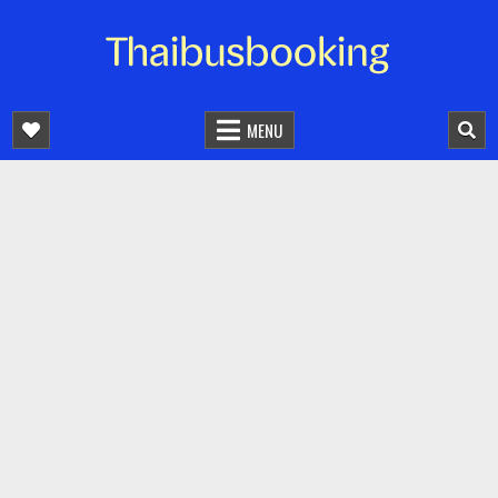
จองตั๋วรถออนไลน์ 24 ชั่วโมง
รถทัวร์ รถมินิบัส รถตู้
MENU