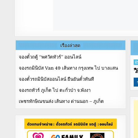
เรื่องล่าสุด
จองตั๋วถตู้ “พศวัตทัวร์” ออนไลน์
P
จองรถมินิบัส Van 49 เส้นทาง กรุงเทพ ไป บางแสน
in
ว
จองตั๋วรถมินิบัสออนไลน์ ยืนยันตั๋วทันที
จองรถทัวร์ ภูเก็ต ไป ตะกั่วป่า จ.พังงา
เพชรทักษิณขนส่ง เส้นทาง ด่านนอก – ภูเก็ต