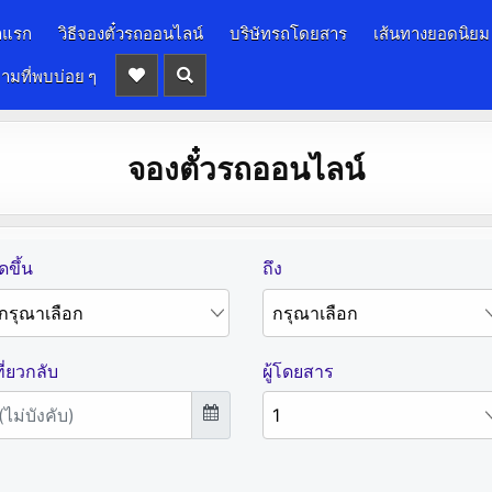
าแรก
วิธีจองตั๋วรถออนไลน์
บริษัทรถโดยสาร
เส้นทางยอดนิยม
ามที่พบบ่อย ๆ
จองตั๋วรถออนไลน์