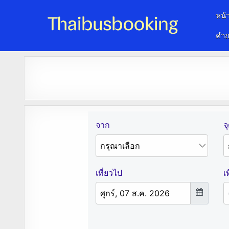
หน้
คำถ
จองตั๋วรถออนไลน์ 24 ชั่วโมง
รถทัวร์ รถมินิบัส รถตู้