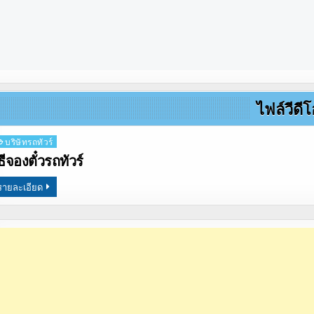
ไฟล์วีดีโ
osted
บริษัทรถทัวร์
ิธีจองตั๋วรถทัวร์
รายละเอียด