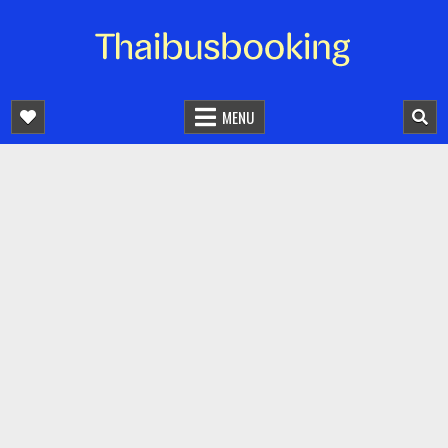
จองตั๋วรถออนไลน์ 24 ชั่วโมง
รถทัวร์ รถมินิบัส รถตู้
MENU