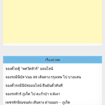
เรื่องล่าสุด
จองตั๋วถตู้ “พศวัตทัวร์” ออนไลน์
จองรถมินิบัส Van 49 เส้นทาง กรุงเทพ ไป บางแสน
จองตั๋วรถมินิบัสออนไลน์ ยืนยันตั๋วทันที
จองรถทัวร์ ภูเก็ต ไป ตะกั่วป่า จ.พังงา
เพชรทักษิณขนส่ง เส้นทาง ด่านนอก – ภูเก็ต