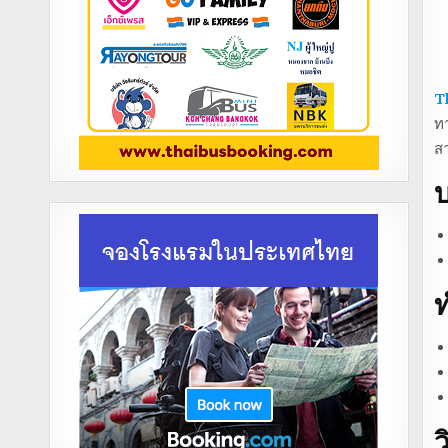
T
ทา
ส
บ
ท
ว