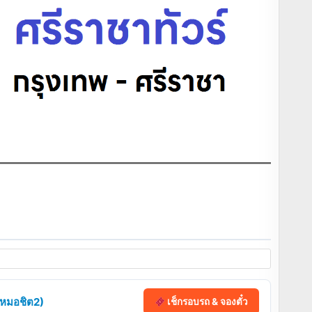
 (หมอชิต2)
เช็กรอบรถ & จองตั๋ว