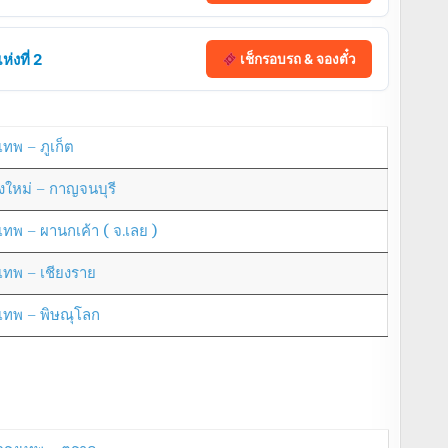
่งที่ 2
เช็กรอบรถ & จองตั๋ว
เทพ – ภูเก็ต
ยงใหม่ – กาญจนบุรี
งเทพ – ผานกเค้า ( จ.เลย )
งเทพ – เชียงราย
งเทพ – พิษณุโลก