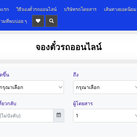
าแรก
วิธีจองตั๋วรถออนไลน์
บริษัทรถโดยสาร
เส้นทางยอดนิยม
ามที่พบบ่อย ๆ
จองตั๋วรถออนไลน์