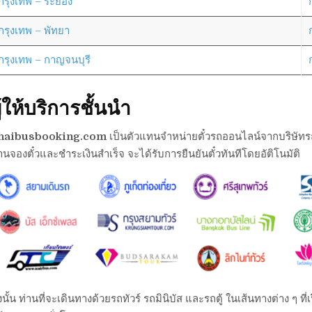
กรุงเทพ – ระยอง
กรุงเทพ – พัทยา
กรุงเทพ – กาญจนบุรี
ู้ให้บริการชั้นนำ
haibusbooking.com
เป็นตัวแทนจำหน่ายตั๋วรถออนไลน์จากบริษัทรถต่า
านจองตั๋วและชำระเงินสำเร็จ จะได้รับการยืนยันตั๋วทันทีโดยอัติโนมัติ
งนั้น ท่านที่จะเดินทางด้วยรถทัวร์ รถมินิบัส และรถตู้ ในเส้นทางต่าง ๆ 