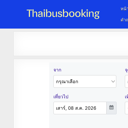
หน้
คำถ
จองตั๋วรถออนไลน์ 24 ชั่วโมง
รถทัวร์ รถมินิบัส รถตู้