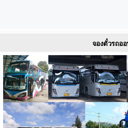
จองตั๋วรถออ