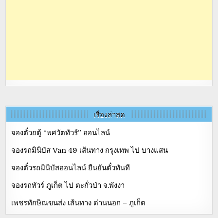
เรื่องล่าสุด
จองตั๋วถตู้ “พศวัตทัวร์” ออนไลน์
จองรถมินิบัส Van 49 เส้นทาง กรุงเทพ ไป บางแสน
จองตั๋วรถมินิบัสออนไลน์ ยืนยันตั๋วทันที
จองรถทัวร์ ภูเก็ต ไป ตะกั่วป่า จ.พังงา
เพชรทักษิณขนส่ง เส้นทาง ด่านนอก – ภูเก็ต