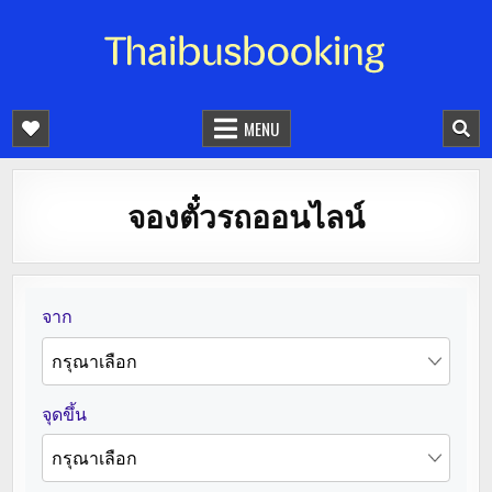
จองตั๋วรถออนไลน์ 24 ชั่วโมง
รถทัวร์ รถมินิบัส รถตู้
MENU
จองตั๋วรถออนไลน์