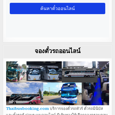
จองตั๋วรถออนไลน์
Thaibusbooking.com
บริการจองตั๋วรถทัวร์ ตั๋วรถมินิบัส
และตั๋วรถตู้ ผ่านระบบออนไลน์ มีเส้นทางให้เลือกจองครอบคลุม