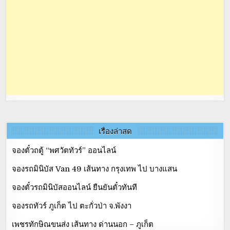
เรื่องล่าสุด
จองตั๋วถตู้ “พศวัตทัวร์” ออนไลน์
จองรถมินิบัส Van 49 เส้นทาง กรุงเทพ ไป บางแสน
จองตั๋วรถมินิบัสออนไลน์ ยืนยันตั๋วทันที
จองรถทัวร์ ภูเก็ต ไป ตะกั่วป่า จ.พังงา
เพชรทักษิณขนส่ง เส้นทาง ด่านนอก – ภูเก็ต