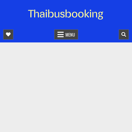
จองตั๋วรถออนไลน์ 24 ชั่วโมง
รถทัวร์ รถมินิบัส รถตู้
MENU