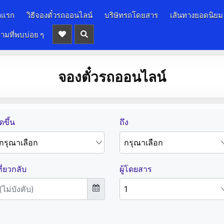
าแรก
วิธีจองตั๋วรถออนไลน์
บริษัทรถโดยสาร
เส้นทางยอดนิยม
ามที่พบบ่อย ๆ
จองตั๋วรถออนไลน์