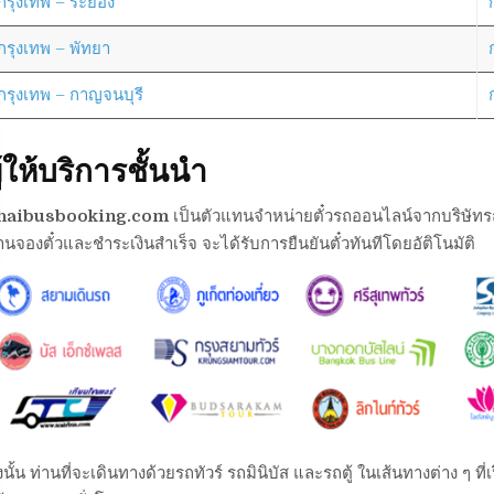
กรุงเทพ – ระยอง
กรุงเทพ – พัทยา
กรุงเทพ – กาญจนบุรี
ู้ให้บริการชั้นนำ
haibusbooking.com
เป็นตัวแทนจำหน่ายตั๋วรถออนไลน์จากบริษัทรถต่า
านจองตั๋วและชำระเงินสำเร็จ จะได้รับการยืนยันตั๋วทันทีโดยอัติโนมัติ
งนั้น ท่านที่จะเดินทางด้วยรถทัวร์ รถมินิบัส และรถตู้ ในเส้นทางต่าง ๆ 