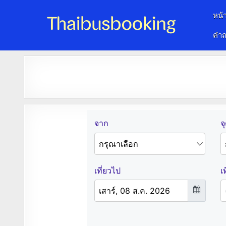
หน้
คำถ
จองตั๋วรถออนไลน์ 24 ชั่วโมง
รถทัวร์ รถมินิบัส รถตู้