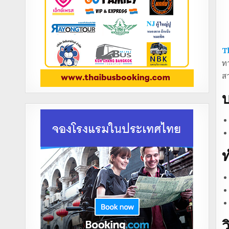
T
ทา
ส
บ
ท
ว