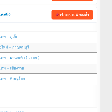
่งที่ 2
เช็กรอบรถ & จองตั๋ว
เทพ – ภูเก็ต
ยงใหม่ – กาญจนบุรี
งเทพ – ผานกเค้า ( จ.เลย )
งเทพ – เชียงราย
งเทพ – พิษณุโลก