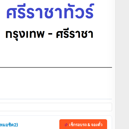
 (หมอชิต2)
เช็กรอบรถ & จองตั๋ว