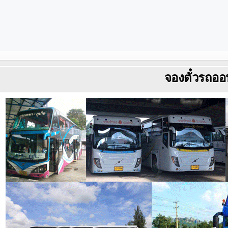
จองตั๋วรถออ