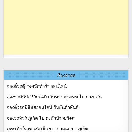
เรื่องล่าสุด
จองตั๋วถตู้ “พศวัตทัวร์” ออนไลน์
จองรถมินิบัส Van 49 เส้นทาง กรุงเทพ ไป บางแสน
จองตั๋วรถมินิบัสออนไลน์ ยืนยันตั๋วทันที
จองรถทัวร์ ภูเก็ต ไป ตะกั่วป่า จ.พังงา
เพชรทักษิณขนส่ง เส้นทาง ด่านนอก – ภูเก็ต