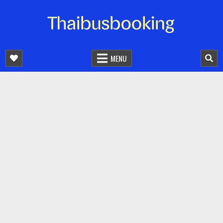
จองตั๋วรถออนไลน์ 24 ชั่วโมง
รถทัวร์ รถมินิบัส รถตู้
MENU