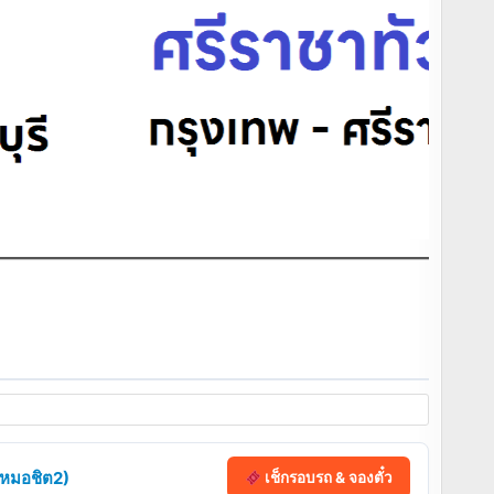
 (หมอชิต2)
เช็กรอบรถ & จองตั๋ว