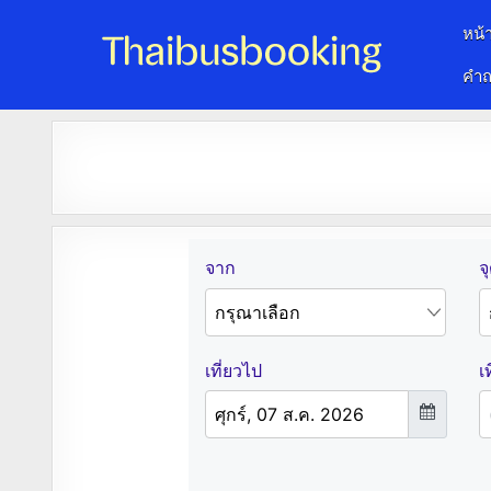
หน้
คำถ
จองตั๋วรถออนไลน์ 24 ชั่วโมง
รถทัวร์ รถมินิบัส รถตู้