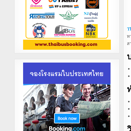
T
ทา
ส
บ
ท
ว