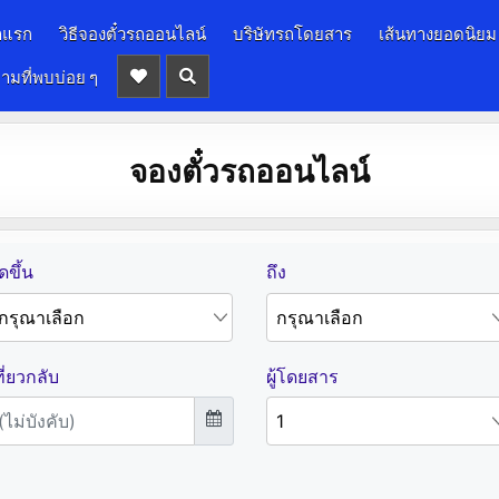
าแรก
วิธีจองตั๋วรถออนไลน์
บริษัทรถโดยสาร
เส้นทางยอดนิยม
ามที่พบบ่อย ๆ
จองตั๋วรถออนไลน์