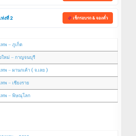
่งที่ 2
เช็กรอบรถ & จองตั๋ว
เทพ – ภูเก็ต
ยงใหม่ – กาญจนบุรี
งเทพ – ผานกเค้า ( จ.เลย )
งเทพ – เชียงราย
งเทพ – พิษณุโลก