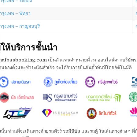
กรุงเทพ – ระยอง
กรุงเทพ – พัทยา
กรุงเทพ – กาญจนบุรี
ู้ให้บริการชั้นนำ
haibusbooking.com
เป็นตัวแทนจำหน่ายตั๋วรถออนไลน์จากบริษัทรถต่า
านจองตั๋วและชำระเงินสำเร็จ จะได้รับการยืนยันตั๋วทันทีโดยอัติโนมัติ
งนั้น ท่านที่จะเดินทางด้วยรถทัวร์ รถมินิบัส และรถตู้ ในเส้นทางต่าง ๆ 