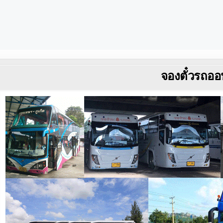
จองตั๋วรถออ