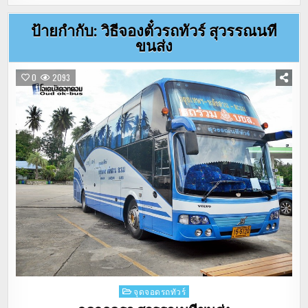
ป้ายกำกับ:
วิธีจองตั๋วรถทัวร์ สุวรรณนที
ขนส่ง
0
2093
Posted
จุดจอดรถทัวร์
in