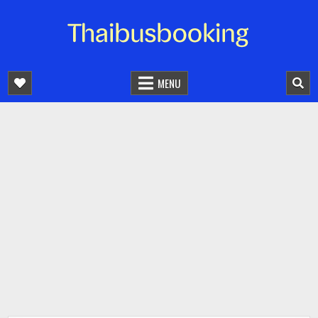
จองตั๋วรถออนไลน์ 24 ชั่วโมง
รถทัวร์ รถมินิบัส รถตู้
MENU