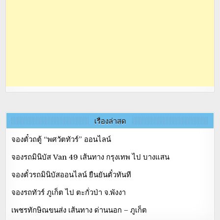
เรื่องล่าสุด
จองตั๋วถตู้ “พศวัตทัวร์” ออนไลน์
จองรถมินิบัส Van 49 เส้นทาง กรุงเทพ ไป บางแสน
จองตั๋วรถมินิบัสออนไลน์ ยืนยันตั๋วทันที
จองรถทัวร์ ภูเก็ต ไป ตะกั่วป่า จ.พังงา
เพชรทักษิณขนส่ง เส้นทาง ด่านนอก – ภูเก็ต