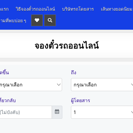
าแรก
วิธีจองตั๋วรถออนไลน์
บริษัทรถโดยสาร
เส้นทางยอดนิยม
ามที่พบบ่อย ๆ
จองตั๋วรถออนไลน์