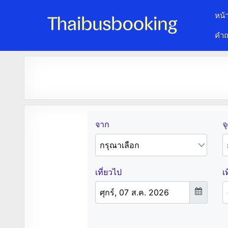
หน้
คำถ
จองตั๋วรถออนไลน์ 24 ชั่วโมง
รถทัวร์ รถมินิบัส รถตู้