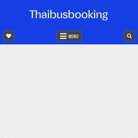
จองตั๋วรถออนไลน์ 24 ชั่วโมง
รถทัวร์ รถมินิบัส รถตู้
MENU