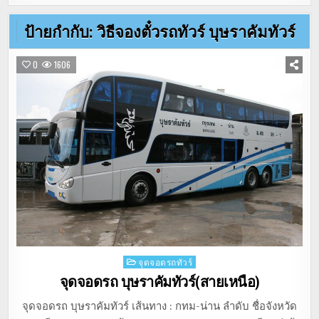
ป้ายกำกับ:
วิธีจองตั๋วรถทัวร์ บุษราคัมทัวร์
0
1606
Posted
จุดจอดรถทัวร์
in
จุดจอดรถ บุษราคัมทัวร์(สายเหนือ)
จุดจอดรถ บุษราคัมทัวร์ เส้นทาง : กทม-น่าน ลำดับ ชื่อจังหวัด