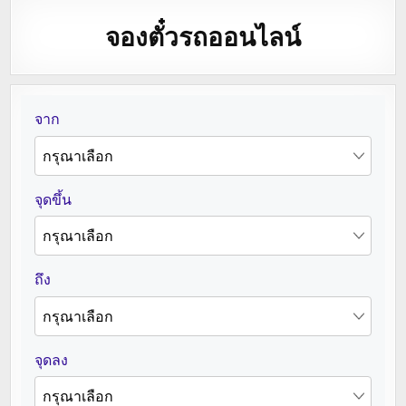
จองตั๋วรถออนไลน์