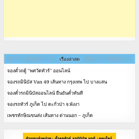
เรื่องล่าสุด
จองตั๋วถตู้ “พศวัตทัวร์” ออนไลน์
จองรถมินิบัส Van 49 เส้นทาง กรุงเทพ ไป บางแสน
จองตั๋วรถมินิบัสออนไลน์ ยืนยันตั๋วทันที
จองรถทัวร์ ภูเก็ต ไป ตะกั่วป่า จ.พังงา
เพชรทักษิณขนส่ง เส้นทาง ด่านนอก – ภูเก็ต