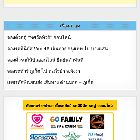
เรื่องล่าสุด
จองตั๋วถตู้ “พศวัตทัวร์” ออนไลน์
จองรถมินิบัส Van 49 เส้นทาง กรุงเทพ ไป บางแสน
จองตั๋วรถมินิบัสออนไลน์ ยืนยันตั๋วทันที
จองรถทัวร์ ภูเก็ต ไป ตะกั่วป่า จ.พังงา
เพชรทักษิณขนส่ง เส้นทาง ด่านนอก – ภูเก็ต