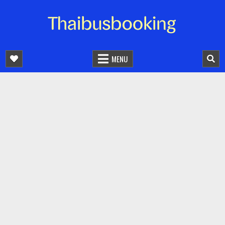
จองตั๋วรถออนไลน์ 24 ชั่วโมง
รถทัวร์ รถมินิบัส รถตู้
MENU