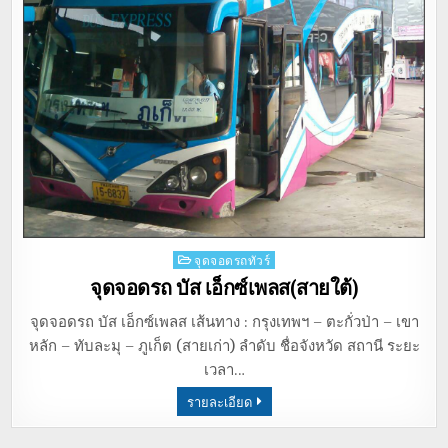
Posted
จุดจอดรถทัวร์
in
จุดจอดรถ บัส เอ็กซ์เพลส(สายใต้)
จุดจอดรถ บัส เอ็กซ์เพลส เส้นทาง : กรุงเทพฯ – ตะกั่วป่า – เขา
หลัก – ทับละมุ – ภูเก็ต (สายเก่า) ลำดับ ชื่อจังหวัด สถานี ระยะ
เวลา…
รายละเอียด