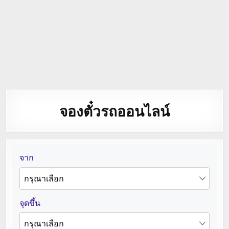
จองตั๋วรถออนไลน์