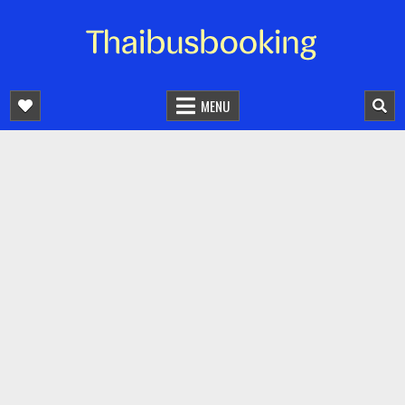
จองตั๋วรถออนไลน์ 24 ชั่วโมง
รถทัวร์ รถมินิบัส รถตู้
MENU