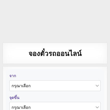
จองตั๋วรถออนไลน์