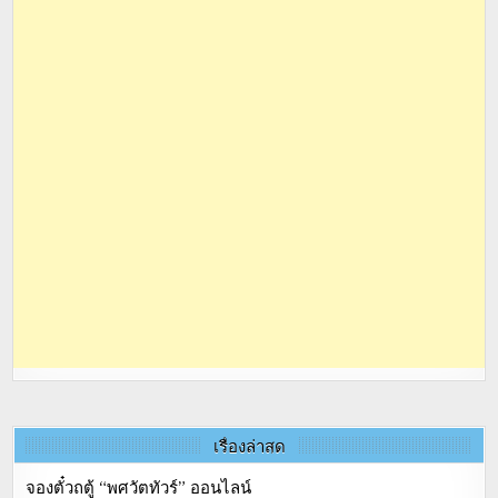
เรื่องล่าสุด
จองตั๋วถตู้ “พศวัตทัวร์” ออนไลน์