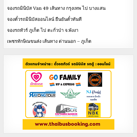
จองรถมินิบัส Van 49 เส้นทาง กรุงเทพ ไป บางแสน
จองตั๋วรถมินิบัสออนไลน์ ยืนยันตั๋วทันที
จองรถทัวร์ ภูเก็ต ไป ตะกั่วป่า จ.พังงา
เพชรทักษิณขนส่ง เส้นทาง ด่านนอก – ภูเก็ต