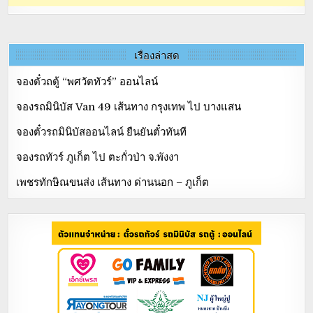
เรื่องล่าสุด
จองตั๋วถตู้ “พศวัตทัวร์” ออนไลน์
จองรถมินิบัส Van 49 เส้นทาง กรุงเทพ ไป บางแสน
จองตั๋วรถมินิบัสออนไลน์ ยืนยันตั๋วทันที
จองรถทัวร์ ภูเก็ต ไป ตะกั่วป่า จ.พังงา
เพชรทักษิณขนส่ง เส้นทาง ด่านนอก – ภูเก็ต