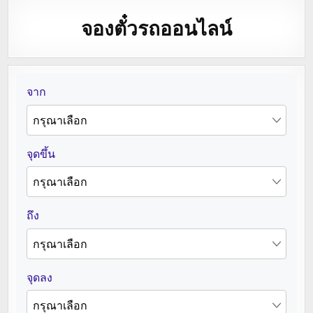
จองตั๋วรถออนไลน์