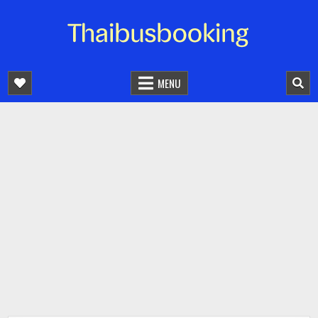
จองตั๋วรถออนไลน์ 24 ชั่วโมง
รถทัวร์ รถมินิบัส รถตู้
MENU