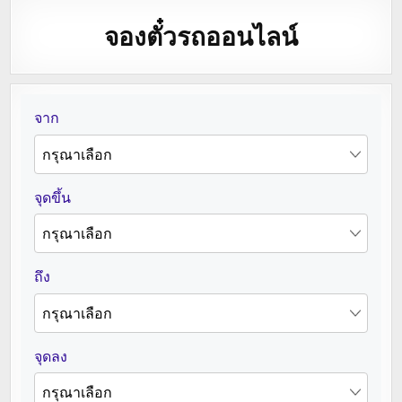
จองตั๋วรถออนไลน์