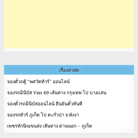
เรื่องล่าสุด
จองตั๋วถตู้ “พศวัตทัวร์” ออนไลน์
จองรถมินิบัส Van 49 เส้นทาง กรุงเทพ ไป บางแสน
จองตั๋วรถมินิบัสออนไลน์ ยืนยันตั๋วทันที
จองรถทัวร์ ภูเก็ต ไป ตะกั่วป่า จ.พังงา
เพชรทักษิณขนส่ง เส้นทาง ด่านนอก – ภูเก็ต