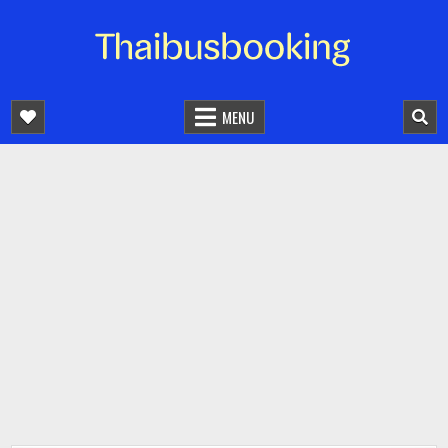
จองตั๋วรถออนไลน์ 24 ชั่วโมง
รถทัวร์ รถมินิบัส รถตู้
MENU