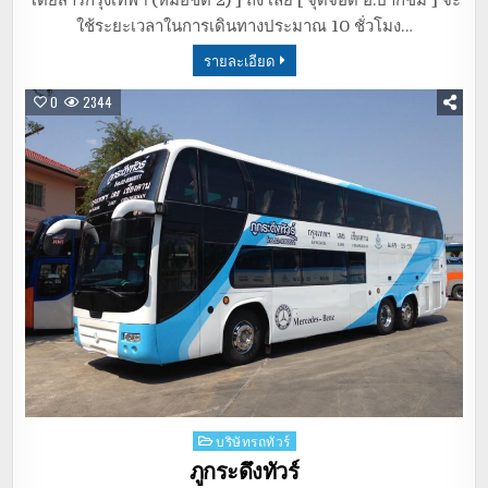
โดยสารกรุงเทพฯ (หมอชิต 2) ] ถึง เลย [ จุดจอด อ.ปากชม ] จะ
ใช้ระยะเวลาในการเดินทางประมาณ 10 ชั่วโมง…
รายละเอียด
0
2344
Posted
บริษัทรถทัวร์
in
ภูกระดึงทัวร์