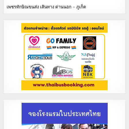
เพชรทักษิณขนส่ง เส้นทาง ด่านนอก – ภูเก็ต