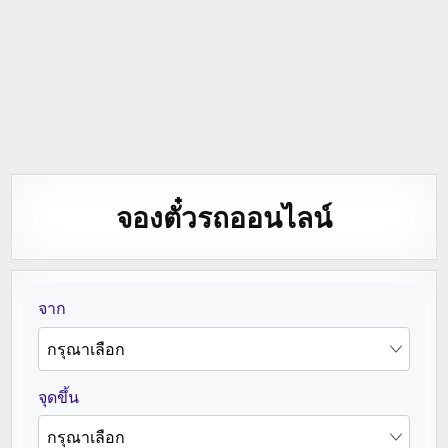
จองตั๋วรถออนไลน์