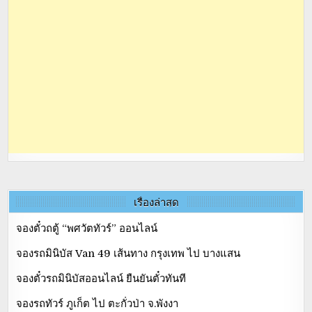
เรื่องล่าสุด
จองตั๋วถตู้ “พศวัตทัวร์” ออนไลน์
จองรถมินิบัส Van 49 เส้นทาง กรุงเทพ ไป บางแสน
จองตั๋วรถมินิบัสออนไลน์ ยืนยันตั๋วทันที
จองรถทัวร์ ภูเก็ต ไป ตะกั่วป่า จ.พังงา