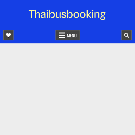
จองตั๋วรถออนไลน์ 24 ชั่วโมง
รถทัวร์ รถมินิบัส รถตู้
MENU