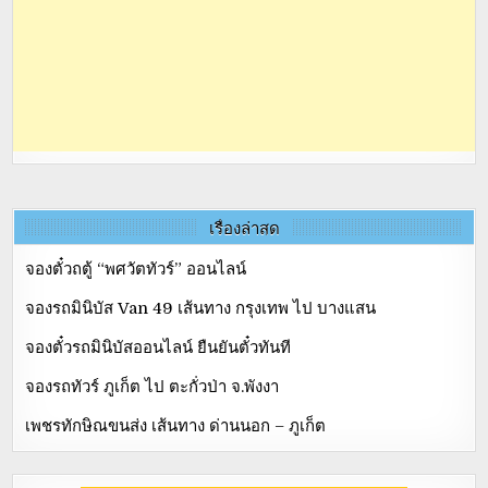
เรื่องล่าสุด
จองตั๋วถตู้ “พศวัตทัวร์” ออนไลน์
จองรถมินิบัส Van 49 เส้นทาง กรุงเทพ ไป บางแสน
จองตั๋วรถมินิบัสออนไลน์ ยืนยันตั๋วทันที
จองรถทัวร์ ภูเก็ต ไป ตะกั่วป่า จ.พังงา
เพชรทักษิณขนส่ง เส้นทาง ด่านนอก – ภูเก็ต