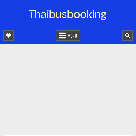
จองตั๋วรถออนไลน์ 24 ชั่วโมง
รถทัวร์ รถมินิบัส รถตู้
MENU