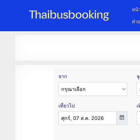
หน้
คำถ
จองตั๋วรถออนไลน์ 24 ชั่วโมง
รถทัวร์ รถมินิบัส รถตู้