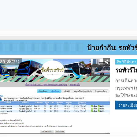
ป้ายกำกับ:
รถทัวร
Posted
0
7654
วิธีค้นหา
in
รถทัวร
การเดินทา
กรุงเทพฯ (
จะใช้ระยะ
รายละเอีย