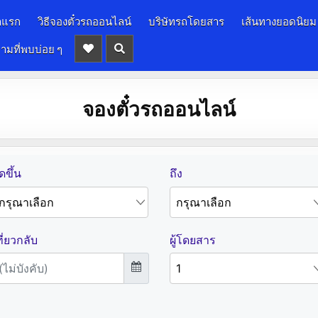
าแรก
วิธีจองตั๋วรถออนไลน์
บริษัทรถโดยสาร
เส้นทางยอดนิยม
ามที่พบบ่อย ๆ
จองตั๋วรถออนไลน์