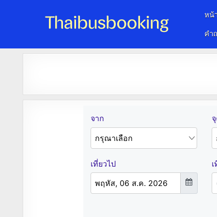
หน้
คำถ
จองตั๋วรถออนไลน์ 24 ชั่วโมง
รถทัวร์ รถมินิบัส รถตู้