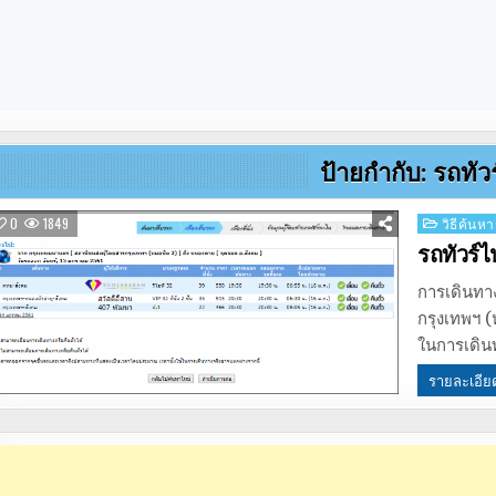
ป้ายกำกับ:
รถทัว
Posted
0
1849
วิธีค้นหา
in
รถทัวร์ไ
การเดินทา
กรุงเทพฯ (
ในการเดิน
รายละเอีย