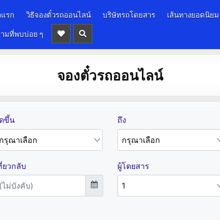
าแรก
วิธีจองตั๋วรถออนไลน์
บริษัทรถโดยสาร
เส้นทางยอดนิยม
ามที่พบบ่อย ๆ
จองตั๋วรถออนไลน์