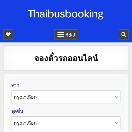
จองตั๋วรถออนไลน์ 24 ชั่วโมง
รถทัวร์ รถมินิบัส รถตู้
MENU
จองตั๋วรถออนไลน์