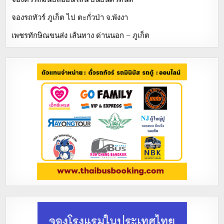
จองรถทัวร์ ภูเก็ต ไป ตะกั่วป่า จ.พังงา
เพชรทักษิณขนส่ง เส้นทาง ด่านนอก – ภูเก็ต