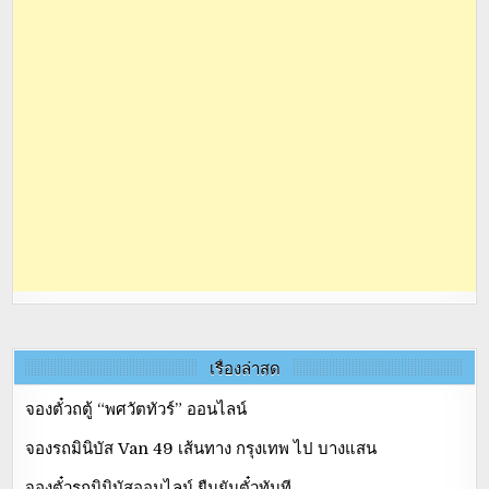
เรื่องล่าสุด
จองตั๋วถตู้ “พศวัตทัวร์” ออนไลน์
จองรถมินิบัส Van 49 เส้นทาง กรุงเทพ ไป บางแสน
จองตั๋วรถมินิบัสออนไลน์ ยืนยันตั๋วทันที