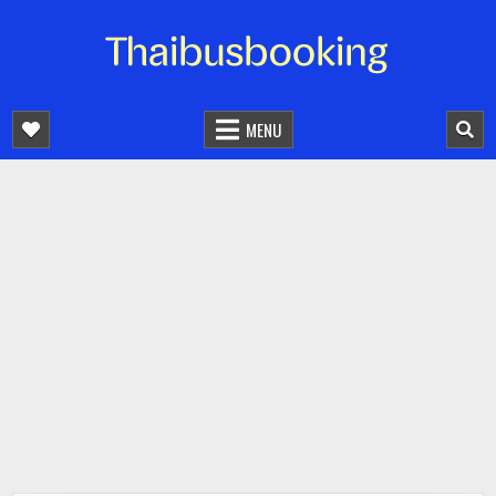
จองตั๋วรถออนไลน์ 24 ชั่วโมง
รถทัวร์ รถมินิบัส รถตู้
MENU