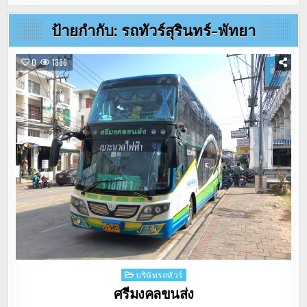
ป้ายกำกับ:
รถทัวร์สุรินทร์-พัทยา
0
1886
Posted
บริษัทรถทัวร์
in
ศรีมงคลขนส่ง