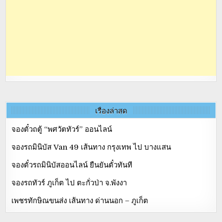
เรื่องล่าสุด
จองตั๋วถตู้ “พศวัตทัวร์” ออนไลน์
จองรถมินิบัส Van 49 เส้นทาง กรุงเทพ ไป บางแสน
จองตั๋วรถมินิบัสออนไลน์ ยืนยันตั๋วทันที
จองรถทัวร์ ภูเก็ต ไป ตะกั่วป่า จ.พังงา
เพชรทักษิณขนส่ง เส้นทาง ด่านนอก – ภูเก็ต