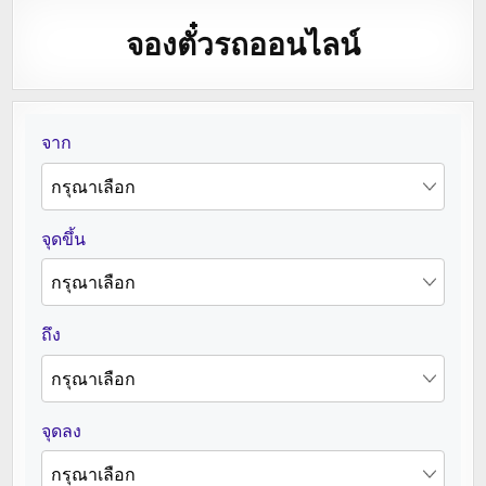
จองตั๋วรถออนไลน์