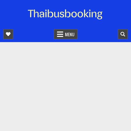
จองตั๋วรถออนไลน์ 24 ชั่วโมง
รถทัวร์ รถมินิบัส รถตู้
MENU