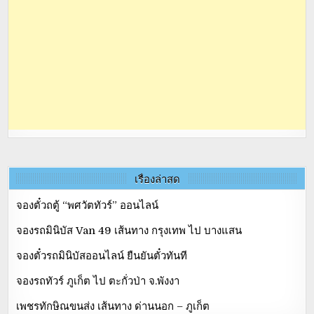
เรื่องล่าสุด
จองตั๋วถตู้ “พศวัตทัวร์” ออนไลน์
จองรถมินิบัส Van 49 เส้นทาง กรุงเทพ ไป บางแสน
จองตั๋วรถมินิบัสออนไลน์ ยืนยันตั๋วทันที
จองรถทัวร์ ภูเก็ต ไป ตะกั่วป่า จ.พังงา
เพชรทักษิณขนส่ง เส้นทาง ด่านนอก – ภูเก็ต