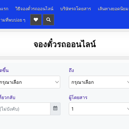
าแรก
วิธีจองตั๋วรถออนไลน์
บริษัทรถโดยสาร
เส้นทางยอดนิยม
ามที่พบบ่อย ๆ
จองตั๋วรถออนไลน์