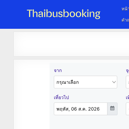
หน้
คำถ
จองตั๋วรถออนไลน์ 24 ชั่วโมง
รถทัวร์ รถมินิบัส รถตู้