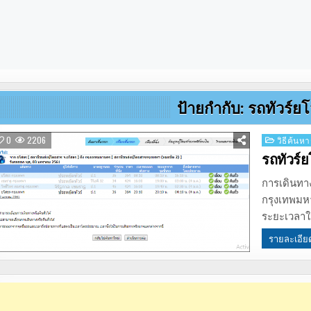
ป้ายกำกับ:
รถทัวร์ย
Posted
0
2206
วิธีค้นหา
in
รถทัวร์
การเดินทา
กรุงเทพมหา
ระยะเวลา
รายละเอีย