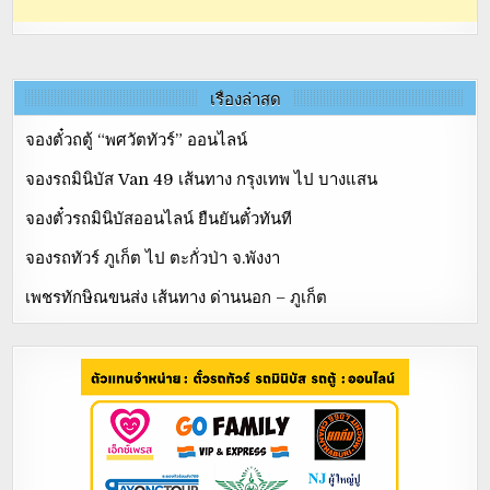
เรื่องล่าสุด
จองตั๋วถตู้ “พศวัตทัวร์” ออนไลน์
จองรถมินิบัส Van 49 เส้นทาง กรุงเทพ ไป บางแสน
จองตั๋วรถมินิบัสออนไลน์ ยืนยันตั๋วทันที
จองรถทัวร์ ภูเก็ต ไป ตะกั่วป่า จ.พังงา
เพชรทักษิณขนส่ง เส้นทาง ด่านนอก – ภูเก็ต