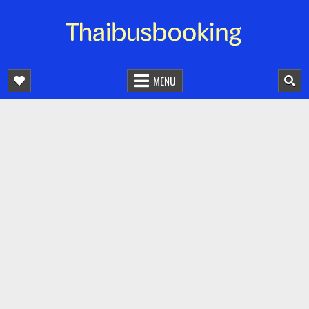
จองตั๋วรถออนไลน์ 24 ชั่วโมง
รถทัวร์ รถมินิบัส รถตู้
MENU