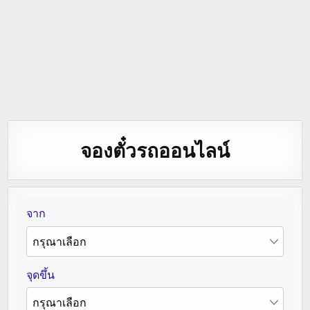
จองตั๋วรถออนไลน์