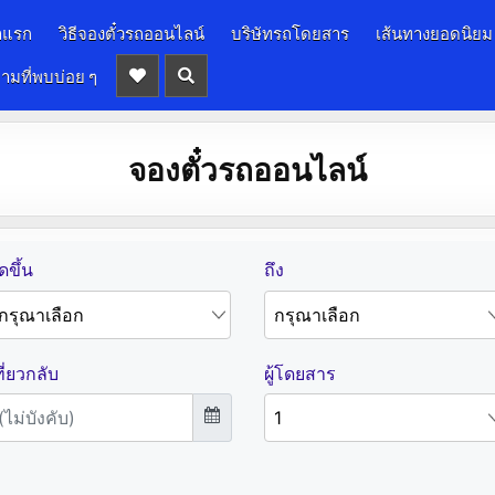
าแรก
วิธีจองตั๋วรถออนไลน์
บริษัทรถโดยสาร
เส้นทางยอดนิยม
ามที่พบบ่อย ๆ
จองตั๋วรถออนไลน์