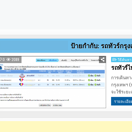
ป้ายกำกับ:
รถทัวร์กรุ
Posted
0
2089
วิธีค้นหา
in
รถทัวร์
การเดินทา
กรุงเทพฯ (
จะใช้ระยะ
รายละเอีย