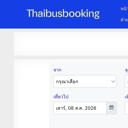
หน้
คำถ
จองตั๋วรถออนไลน์ 24 ชั่วโมง
รถทัวร์ รถมินิบัส รถตู้