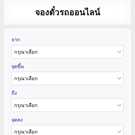
จองตั๋วรถออนไลน์