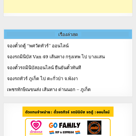
เรื่องล่าสุด
จองตั๋วถตู้ “พศวัตทัวร์” ออนไลน์
จองรถมินิบัส Van 49 เส้นทาง กรุงเทพ ไป บางแสน
จองตั๋วรถมินิบัสออนไลน์ ยืนยันตั๋วทันที
จองรถทัวร์ ภูเก็ต ไป ตะกั่วป่า จ.พังงา
เพชรทักษิณขนส่ง เส้นทาง ด่านนอก – ภูเก็ต