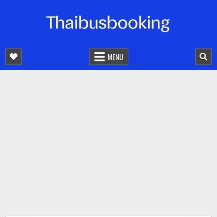
จองตั๋วรถออนไลน์ 24 ชั่วโมง
รถทัวร์ รถมินิบัส รถตู้
MENU