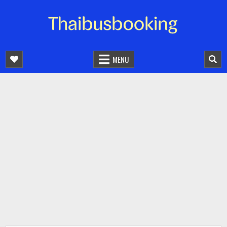
จองตั๋วรถออนไลน์ 24 ชั่วโมง
รถทัวร์ รถมินิบัส รถตู้
MENU