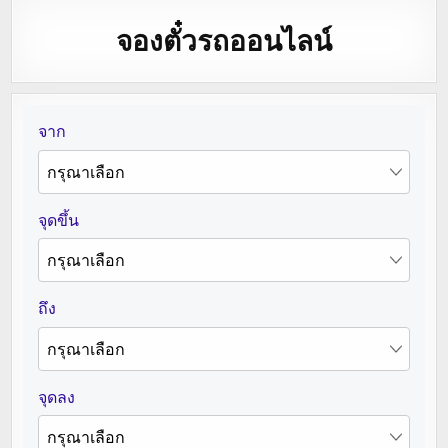
จองตั๋วรถออนไลน์