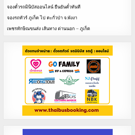
จองตั๋วรถมินิบัสออนไลน์ ยืนยันตั๋วทันที
จองรถทัวร์ ภูเก็ต ไป ตะกั่วป่า จ.พังงา
เพชรทักษิณขนส่ง เส้นทาง ด่านนอก – ภูเก็ต