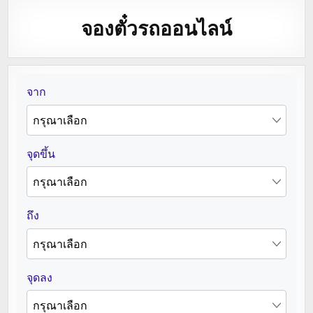
จองตั๋วรถออนไลน์