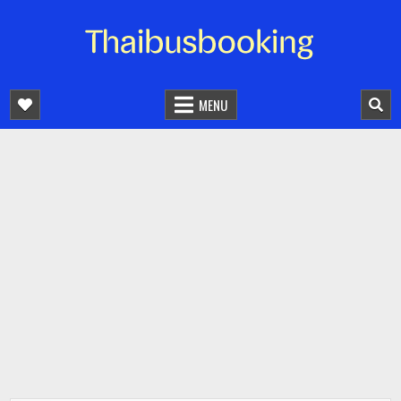
จองตั๋วรถออนไลน์ 24 ชั่วโมง
รถทัวร์ รถมินิบัส รถตู้
MENU