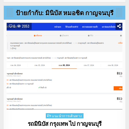
ป้ายกำกับ:
มินิบัส หมอชิต กาญจนบุรี
0
2053
Posted
แนะนำการเดินทาง
in
รถมินิบัส กรุงเทพ ไป กาญจนบุรี