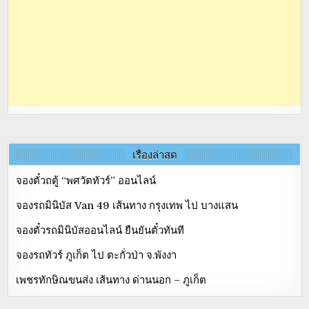
เรื่องล่าสุด
จองตั๋วถตู้ “พศวัตทัวร์” ออนไลน์
จองรถมินิบัส Van 49 เส้นทาง กรุงเทพ ไป บางแสน
จองตั๋วรถมินิบัสออนไลน์ ยืนยันตั๋วทันที
จองรถทัวร์ ภูเก็ต ไป ตะกั่วป่า จ.พังงา
เพชรทักษิณขนส่ง เส้นทาง ด่านนอก – ภูเก็ต