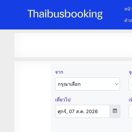
หน้
คำถ
จองตั๋วรถออนไลน์ 24 ชั่วโมง
รถทัวร์ รถมินิบัส รถตู้