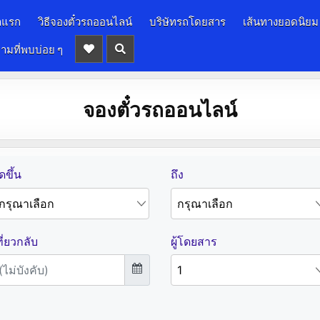
าแรก
วิธีจองตั๋วรถออนไลน์
บริษัทรถโดยสาร
เส้นทางยอดนิยม
ามที่พบบ่อย ๆ
จองตั๋วรถออนไลน์