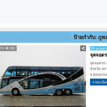
ป้ายกำกับ:
ภูห
Posted
0
1792
จุดจอดรถ
in
จุดจอดร
จุดจอดรถ ภ
จังหวัด ส
จ.ขอนแก่น
รายละเอีย