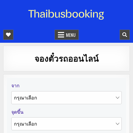
จองตั๋วรถออนไลน์ 24 ชั่วโมง
รถทัวร์ รถมินิบัส รถตู้
MENU
จองตั๋วรถออนไลน์