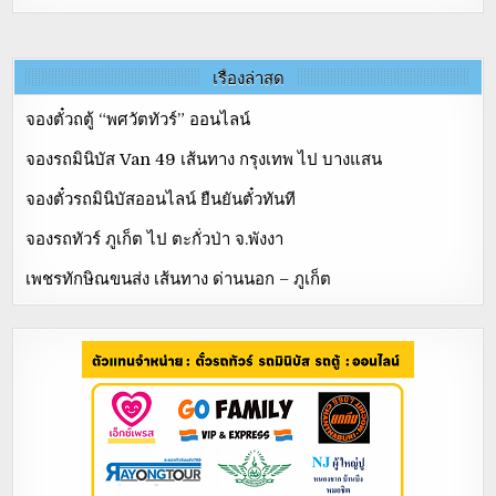
เรื่องล่าสุด
จองตั๋วถตู้ “พศวัตทัวร์” ออนไลน์
จองรถมินิบัส Van 49 เส้นทาง กรุงเทพ ไป บางแสน
จองตั๋วรถมินิบัสออนไลน์ ยืนยันตั๋วทันที
จองรถทัวร์ ภูเก็ต ไป ตะกั่วป่า จ.พังงา
เพชรทักษิณขนส่ง เส้นทาง ด่านนอก – ภูเก็ต